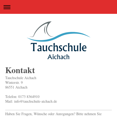
Kontakt
Tauchschule Aichach
Winterstr.
9
86551
Aichach
Telefon: 0173 8364910
Mail: info@tauchschule-aichach.de
Haben Sie Fragen, Wünsche oder Anregungen? Bitte nehmen Sie